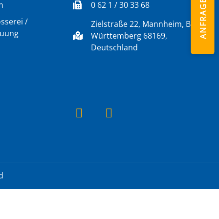
ANFRAGE
n
0 62 1 / 30 33 68
sserei /
Zielstraße 22, Mannheim, Baden-
euung
Württemberg 68169,
Deutschland
d