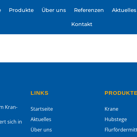
e
Produkte
Über uns
Referenzen
Aktuelles
Kontakt
LINKS
PRODUKT
im Kran-
Startseite
Krane
m
Aktuelles
Hubstege
rt sich in
Über uns
Flurfördermitt