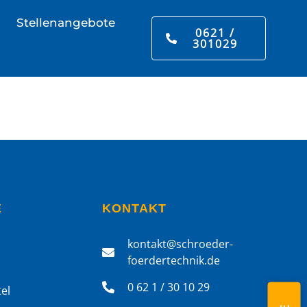
Stellenangebote
0621 /
301029
E
KONTAKT
kontakt@schroeder-
foerdertechnik.de
0 62 1 / 30 10 29
el